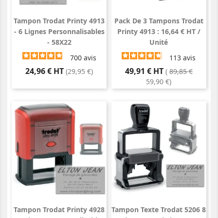
Tampon Trodat Printy 4913
Pack De 3 Tampons Trodat
- 6 Lignes Personnalisables
Printy 4913 : 16,64 € HT /
- 58X22
Unité
700
avis
113
avis
Prix
Prix
24,96 € HT
49,91 € HT
Prix
(29,95 €)
(
89,85 €
de
59,90 €)
base
Tampon Trodat Printy 4928
Tampon Texte Trodat 5206 8