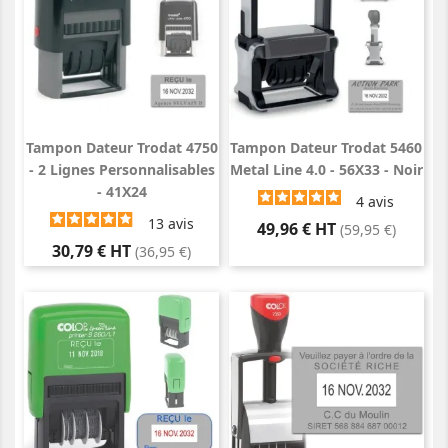
Tampon Dateur Trodat 4750
Tampon Dateur Trodat 5460
- 2 Lignes Personnalisables
Metal Line 4.0 - 56X33 - Noir
- 41X24
4
avis
13
avis
Prix
49,96 € HT
(59,95 €)
Prix
30,79 € HT
(36,95 €)