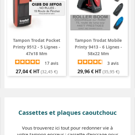
Tampon Trodat Pocket
Tampon Trodat Mobile
Printy 9512 - 5 Lignes -
Printy 9413 - 6 Lignes -
47x18 Mm
58x22 Mm
17
avis
3
avis
Prix
Prix
27,04 € HT
29,96 € HT
(32,45 €)
(35,95 €)
Cassettes et plaques caoutchouc
Vous trouverez ici tout pour redonner vie à
votre tampon encreur : cassette d'encrage pour