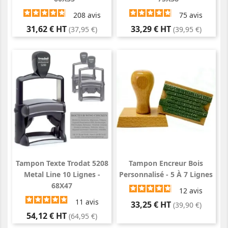
208
avis
75
avis
Prix
Prix
31,62 € HT
33,29 € HT
(37,95 €)
(39,95 €)
Tampon Texte Trodat 5208
Tampon Encreur Bois
Metal Line 10 Lignes -
Personnalisé - 5 À 7 Lignes
68X47
12
avis
11
avis
Prix
33,25 € HT
(39,90 €)
Prix
54,12 € HT
(64,95 €)