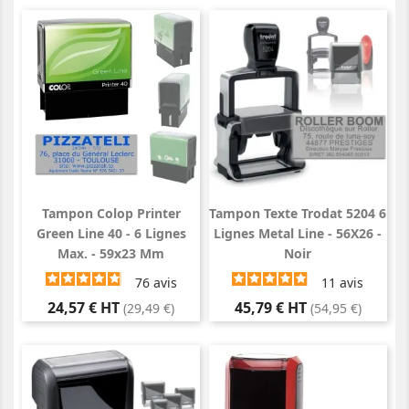
Tampon Colop Printer
Tampon Texte Trodat 5204 6
Green Line 40 - 6 Lignes
Lignes Metal Line - 56X26 -
Max. - 59x23 Mm
Noir
76
avis
11
avis
Prix
Prix
24,57 € HT
45,79 € HT
(29,49 €)
(54,95 €)