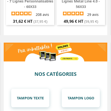
- 7 Lignes Personnalisables
Lignes Metal Line 4.0 -
- 60X33
56X33
208
avis
29
avis
Prix
Prix
31,62 € HT
49,96 € HT
(37,95 €)
(59,95 €)
NOS CATÉGORIES
TAMPON TEXTE
TAMPON LOGO