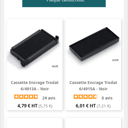
Cassette Encrage Trodat
Cassette Encrage Trodat
6/4913A - Noir
6/4915A - Noir
24
avis
6
avis
Prix
Prix
4,79 € HT
6,01 € HT
(5,75 €)
(7,21 €)