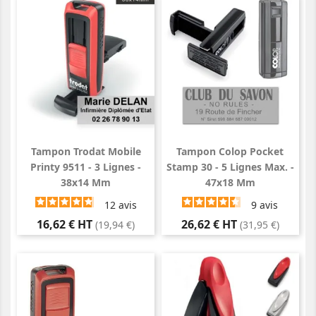
Tampon Trodat Mobile
Tampon Colop Pocket
Printy 9511 - 3 Lignes -
Stamp 30 - 5 Lignes Max. -
38x14 Mm
47x18 Mm
12
avis
9
avis
Prix
Prix
16,62 € HT
26,62 € HT
(19,94 €)
(31,95 €)