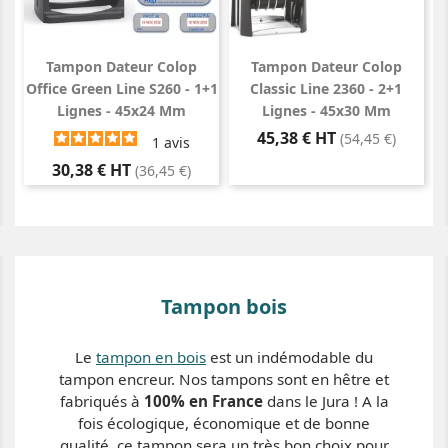
Tampon Dateur Colop
Tampon Dateur Colop
Office Green Line S260 - 1+1
Classic Line 2360 - 2+1
Lignes - 45x24 Mm
Lignes - 45x30 Mm
Prix
45,38 € HT
(54,45 €)
1
avis
Prix
30,38 € HT
(36,45 €)
Tampon bois
Le
tampon en bois
est un indémodable du
tampon encreur. Nos tampons sont en hêtre et
fabriqués à
100% en France
dans le Jura ! A la
fois écologique, économique et de bonne
qualité, ce tampon sera un très bon choix pour