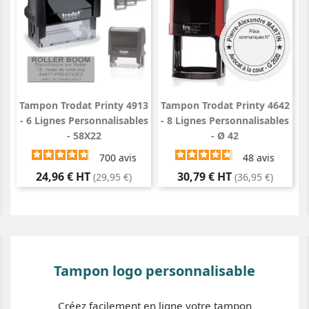
Tampon Trodat Printy 4913
Tampon Trodat Printy 4642
- 6 Lignes Personnalisables
- 8 Lignes Personnalisables
- 58X22
- Ø 42
700
avis
48
avis
Prix
Prix
24,96 € HT
30,79 € HT
(29,95 €)
(36,95 €)
Tampon logo personnalisable
Créez facilement en ligne votre tampon