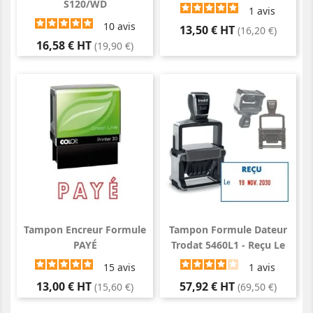
S120/WD
1
avis
10
avis
Prix
13,50 € HT
(16,20 €)
Prix
16,58 € HT
(19,90 €)
Tampon Encreur Formule
Tampon Formule Dateur
PAYÉ
Trodat 5460L1 - Reçu Le
15
avis
1
avis
Prix
Prix
13,00 € HT
57,92 € HT
(15,60 €)
(69,50 €)