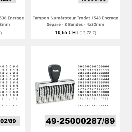
538 Encrage
Tampon Numéroteur Trodat 1548 Encrage
x28mm
Séparé - 8 Bandes - 4x32mm
Prix
10,65 € HT
)
(12,78 €)