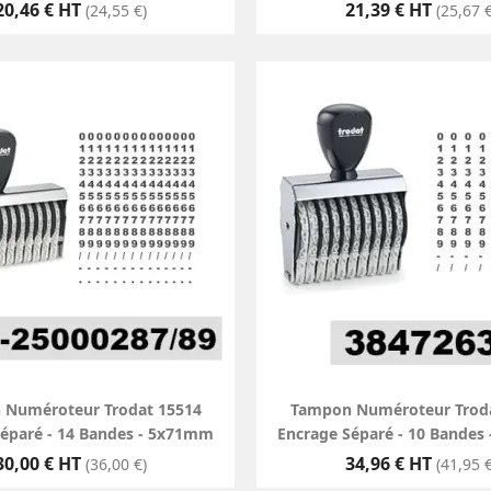
Prix
Prix
20,46 € HT
21,39 € HT
(24,55 €)
(25,67 €
 Numéroteur Trodat 15514
Tampon Numéroteur Troda
Séparé - 14 Bandes - 5x71mm
Encrage Séparé - 10 Bandes
Prix
Prix
30,00 € HT
34,96 € HT
(36,00 €)
(41,95 €