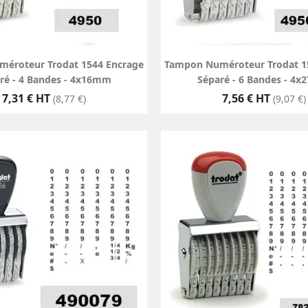
éroteur Trodat 1544 Encrage
Tampon Numéroteur Trodat 1
ré - 4 Bandes - 4x16mm
Séparé - 6 Bandes - 4
Prix
Prix
7,31 € HT
7,56 € HT
(8,77 €)
(9,07 €)