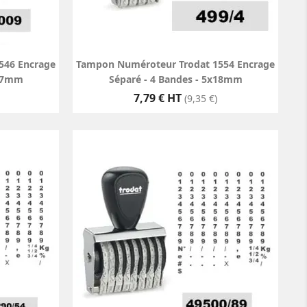
546 Encrage
Tampon Numéroteur Trodat 1554 Encrage
x27mm
Séparé - 4 Bandes - 5x18mm
Prix
7,79 € HT
(9,35 €)