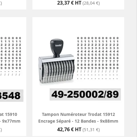
Prix
23,37 € HT
)
(28,04 €)
t 15910
Tampon Numéroteur Trodat 15912
 - 9x77mm
Encrage Séparé - 12 Bandes - 9x88mm
Prix
42,76 € HT
)
(51,31 €)