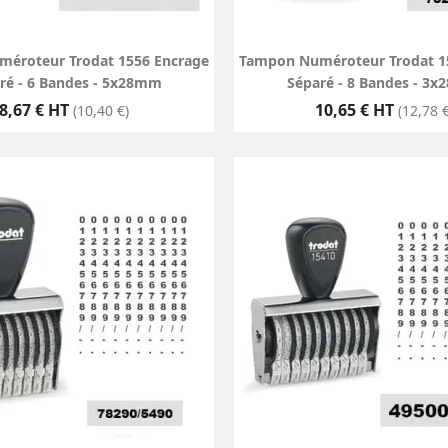
éroteur Trodat 1556 Encrage
Tampon Numéroteur Trodat 1
ré - 6 Bandes - 5x28mm
Séparé - 8 Bandes - 3
Prix
Prix
8,67 € HT
10,65 € HT
(10,40 €)
(12,78 €