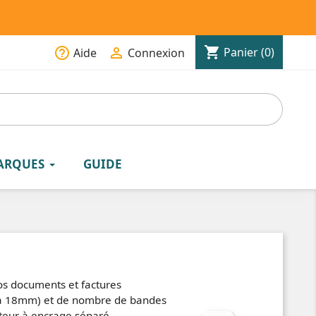
shopping_cart
help_outline

Panier
(0)
Aide
Connexion
ARQUES
GUIDE
os documents et factures
m à 18mm) et de nombre de bandes
oteur à encrage séparé.