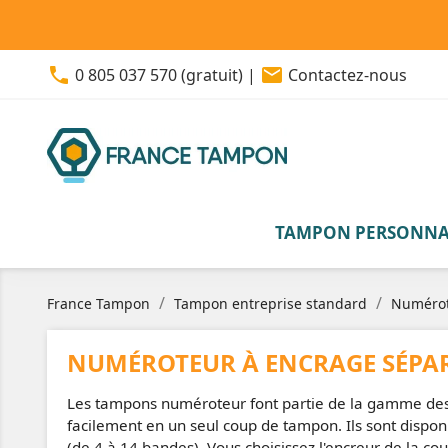
phone
email
0 805 037 570 (gratuit)
|
Contactez-nous
TAMPON PERSONNA
France Tampon
Tampon entreprise standard
Numérot
NUMÉROTEUR À ENCRAGE SÉPAR
Les tampons numéroteur font partie de la gamme de
facilement en un seul coup de tampon. Ils sont disp
(de 4 à 14 bandes). Vous choisissez l'encreur de la c