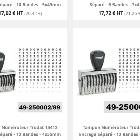
Séparé - 10 Bandes - 5x49mm
Séparé - 6 Bandes - 7
Prix
Prix
17,02 € HT
17,72 € HT
(20,42 €)
(21,26 €
 Numéroteur Trodat 15412
Tampon Numéroteur Troda
Séparé - 12 Bandes - 4x55mm
Encrage Séparé - 12 Bandes