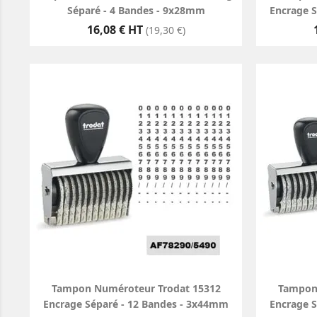
Séparé - 4 Bandes - 9x28mm
Encrage 
Prix
16,08 € HT
(19,30 €)
Tampon Numéroteur Trodat 15312
Tampon
Encrage Séparé - 12 Bandes - 3x44mm
Encrage 