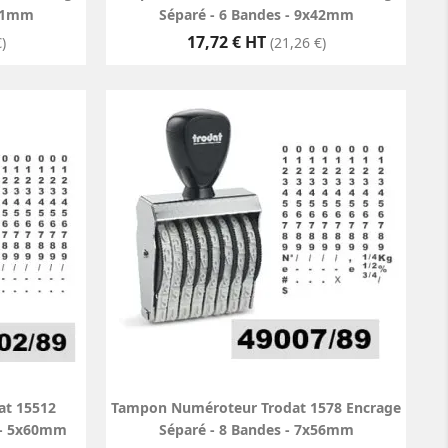
x41mm
Séparé - 6 Bandes - 9x42mm
Prix
17,72 € HT
)
(21,26 €)
t 15512
Tampon Numéroteur Trodat 1578 Encrage
 - 5x60mm
Séparé - 8 Bandes - 7x56mm