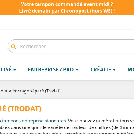
Votre tampon commandé avant midi ?
Livré demain par Chronopost (hors WE) !
search
LISÉ
ENTREPRISE / PRO
CRÉATIF
M
eur à encrage séparé (Trodat)
É (TRODAT)
s
tampons entreprise standards
. Vous pouvez numéroter tous v
onibles dans une grande variété de hauteur de chiffres (de 3m
ouleur que vous souhaitez pour l'associer à votre tampon numér