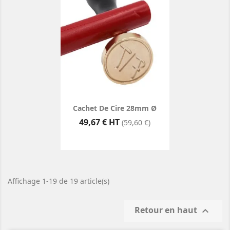
Cachet De Cire 28mm Ø
Prix
49,67 € HT
(59,60 €)
Affichage 1-19 de 19 article(s)
Retour en haut
