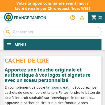
Votre tampon commandé avant midi ?
Livré demain par Chronopost (hors WE) !
shopping_cart
help_outline

(0)
search
MENU
CACHET DE CIRE
Apportez une touche originale et
authentique à vos logos et signature
avec un sceau personnalisé
En complément de votre
tampon créatif
, découvrez nos
cachets de cire en bois et laiton. Faites fondre le bâton de
cire à l’endroit souhaité sur l’enveloppe, le document…
appuyez le cachet de cire sur la cire fondue. Après