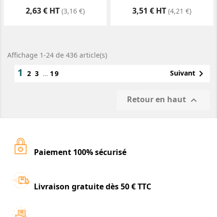
Prix
Prix
2,63 € HT
3,51 € HT
(3,16 €)
(4,21 €)
Affichage 1-24 de 436 article(s)
1

Suivant
2
3
…
19
Retour en haut

Paiement 100% sécurisé
Livraison gratuite dès 50 € TTC