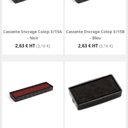
Cassette Encrage Colop E/15A
Cassette Encrage Colop E/15B
- Noir
- Bleu
Prix
Prix
2,63 € HT
2,63 € HT
(3,16 €)
(3,16 €)