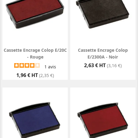
Cassette Encrage Colop E/20C
Cassette Encrage Colop
- Rouge
E/2300A - Noir
Prix
2,63 € HT
(3,16 €)
1
avis
Prix
1,96 € HT
(2,35 €)