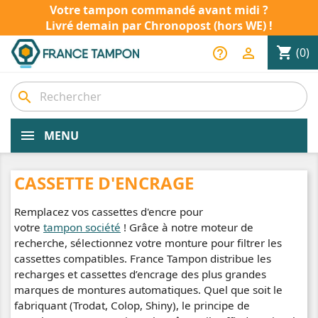
Votre tampon commandé avant midi ?
Livré demain par Chronopost (hors WE) !
shopping_cart
help_outline

(0)
search
MENU
CASSETTE D'ENCRAGE
Remplacez vos cassettes d'encre pour
votre
tampon société
! Grâce à notre moteur de
recherche, sélectionnez votre monture pour filtrer les
cassettes compatibles. France Tampon distribue les
recharges et cassettes d’encrage des plus grandes
marques de montures automatiques. Quel que soit le
fabriquant (Trodat, Colop, Shiny), le principe de