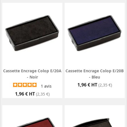
Cassette Encrage Colop E/20A
Cassette Encrage Colop E/20B
- Noir
- Bleu
Prix
1,96 € HT
(2,35 €)
1
avis
Prix
1,96 € HT
(2,35 €)