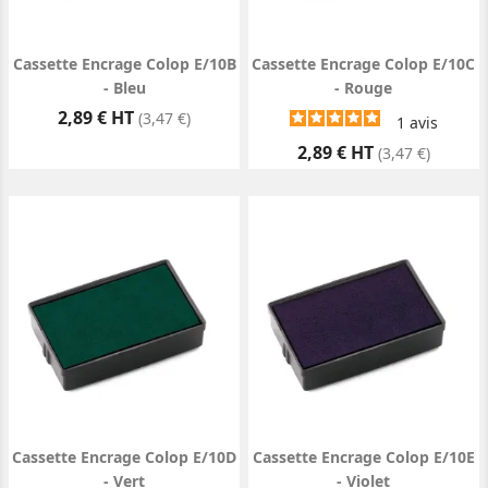
Cassette Encrage Colop E/10B
Cassette Encrage Colop E/10C
- Bleu
- Rouge
Prix
2,89 € HT
(3,47 €)
1
avis
Prix
2,89 € HT
(3,47 €)
Cassette Encrage Colop E/10D
Cassette Encrage Colop E/10E
- Vert
- Violet