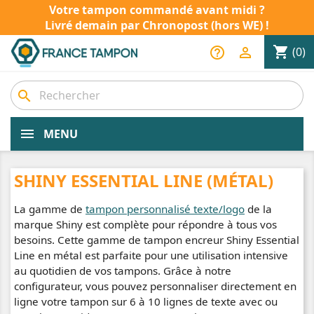
Votre tampon commandé avant midi ?
Livré demain par Chronopost (hors WE) !
shopping_cart
help_outline

(0)
search
MENU
SHINY ESSENTIAL LINE (MÉTAL)
La gamme de
tampon personnalisé texte/logo
de la
marque Shiny est complète pour répondre à tous vos
besoins. Cette gamme de tampon encreur Shiny Essential
Line en métal est parfaite pour une utilisation intensive
au quotidien de vos tampons. Grâce à notre
configurateur, vous pouvez personnaliser directement en
ligne votre tampon sur 6 à 10 lignes de texte avec ou