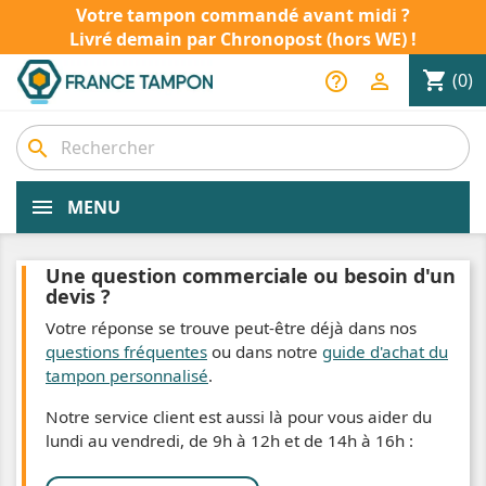
Votre tampon commandé avant midi ?
Livré demain par Chronopost (hors WE) !
shopping_cart
help_outline

(0)
search
MENU
Une question commerciale ou besoin d'un
devis ?
Votre réponse se trouve peut-être déjà dans nos
questions fréquentes
ou dans notre
guide d'achat du
tampon personnalisé
.
Notre service client est aussi là pour vous aider du
lundi au vendredi, de 9h à 12h et de 14h à 16h :