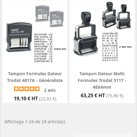
Tampon Formules Dateur
Tampon Dateur Multi
Trodat 4817A - Généraliste
Formules Trodat 5117 -
48X4mm
2
avis
Prix
63,25 € HT
(75,90 €)
Prix
19,10 € HT
(22,92 €)
Affichage 1-24 de 24 article(s)