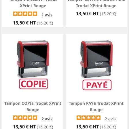
XPrint Rouge
Trodat XPrint Rouge
Prix
13,50 € HT
(16,20 €)
1
avis
Prix
13,50 € HT
(16,20 €)
Tampon COPIE Trodat XPrint
Tampon PAYE Trodat XPrint
Rouge
Rouge
2
avis
2
avis
Prix
Prix
13,50 € HT
13,50 € HT
(16,20 €)
(16,20 €)