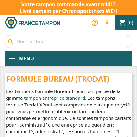
Votre tampon commandé avant midi ?
Livré demain par Chronopost (hors WE) !
shopping_cart
help_outline

(0)
search
MENU
FORMULE BUREAU (TRODAT)
Les tampons Formule Bureau Trodat font partie de la
gamme
tampon entreprise standard
. Les tampons
formule Trodat XPrint sont composés de plastique recyclé
pour vous permettre d’obtenir un tampon léger,
confortable et ergonomique. Ce sont les tampons parfaits
pour l’administratif d’une entreprise au quotidien :
comptabilité, administratif, ressources humaines… Il