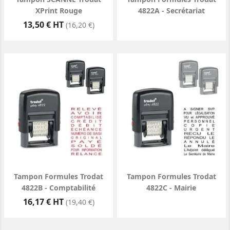
XPrint Rouge
4822A - Secrétariat
Prix
13,50 € HT
(16,20 €)
Tampon Formules Trodat
Tampon Formules Trodat
4822B - Comptabilité
4822C - Mairie
Prix
16,17 € HT
(19,40 €)