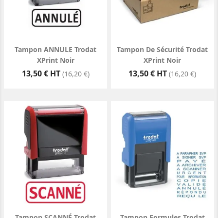
Tampon ANNULE Trodat
Tampon De Sécurité Trodat
XPrint Noir
XPrint Noir
Prix
Prix
13,50 € HT
13,50 € HT
(16,20 €)
(16,20 €)
Tampon SCANNÉ Trodat
Tampon Formules Trodat