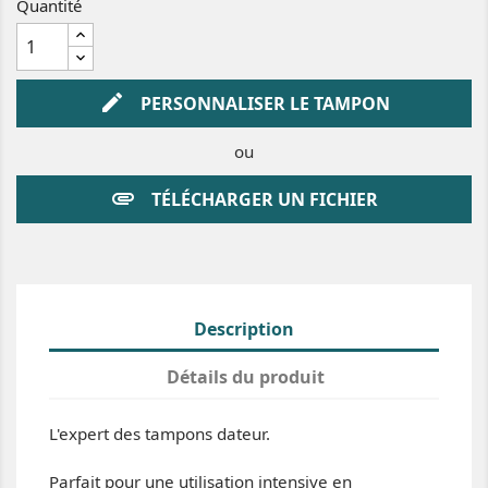
Quantité
i
e
u
r
u
g
e
edit
PERSONNALISER LE TAMPON
ou
attachment
TÉLÉCHARGER UN FICHIER
Description
Détails du produit
L'expert des tampons dateur.
Parfait pour une utilisation intensive en