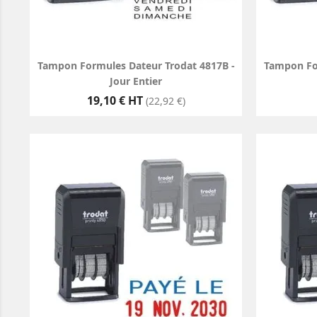
Tampon Formules Dateur Trodat 4817B -
Tampon For
Jour Entier
Prix
19,10 € HT
(22,92 €)