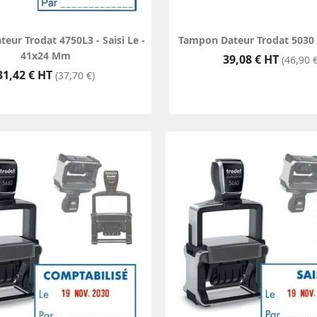
eur Trodat 4750L3 - Saisi Le -
Tampon Dateur Trodat 5030
41x24 Mm
Prix
39,08 € HT
(46,90 €
Prix
31,42 € HT
(37,70 €)