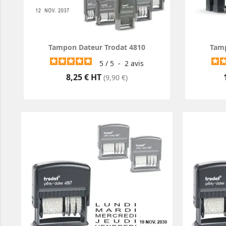
Tampon Dateur Trodat 4810
Tamp
5
/
5
-
2
avis
Prix
8,25 € HT
(9,90 €)