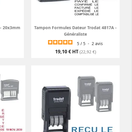
 - 20x3mm
Tampon Formules Dateur Trodat 4817A -
Généraliste
5
/
5
-
2
avis
Prix
19,10 € HT
(22,92 €)