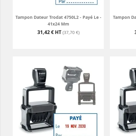
Tampon Dateur Trodat 4750L2 - Payé Le -
Tampon Dat
41x24 Mm
Prix
31,42 € HT
(37,70 €)