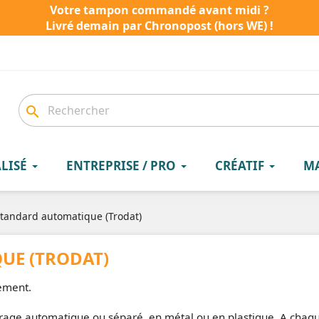
Votre tampon commandé avant midi ?
Livré demain par Chronopost (hors WE) !
search
LISÉ
ENTREPRISE / PRO
CRÉATIF
M
tandard automatique (Trodat)
UE (TRODAT)
lement.
crage automatique ou séparé, en métal ou en plastique. A chaq