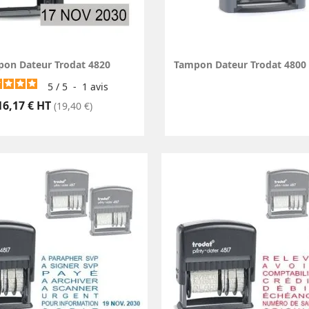
on Dateur Trodat 4820
Tampon Dateur Trodat 4800
5
/
5
-
1
avis
Prix
16,17 € HT
(19,40 €)