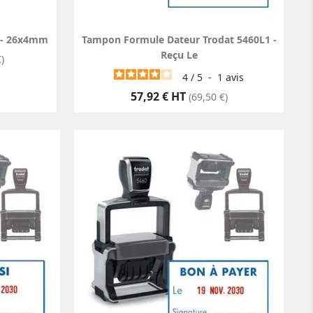
 - 26x4mm
Tampon Formule Dateur Trodat 5460L1 -
Reçu Le
)
4
/
5
-
1
avis
Prix
57,92 € HT
(69,50 €)