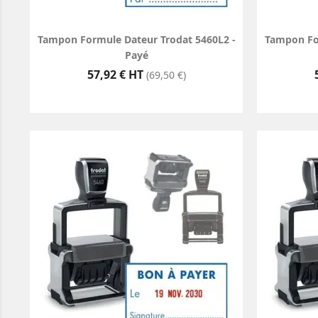
Tampon Formule Dateur Trodat 5460L2 -
Tampon For
Payé
Prix
57,92 € HT
(69,50 €)