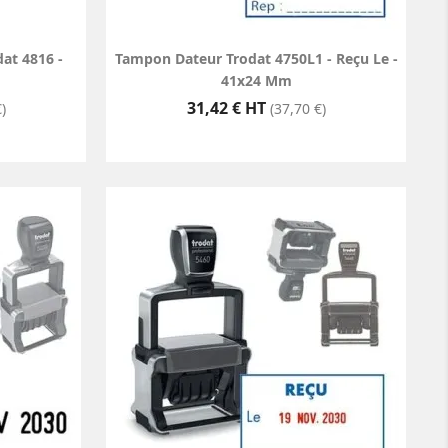
at 4816 -
Tampon Dateur Trodat 4750L1 - Reçu Le -
41x24 Mm
Prix
31,42 € HT
)
(37,70 €)