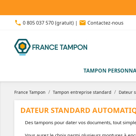
phone
email
0 805 037 570 (gratuit)
|
Contactez-nous
TAMPON PERSONNA
France Tampon
Tampon entreprise standard
Dateur s
DATEUR STANDARD AUTOMATIQ
Des tampons pour dater vos documents, tout simp
Vous aurez le choix parmi plusieurs montures à en