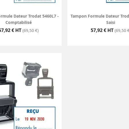
mule Dateur Trodat 5460L7 -
Tampon Formule Dateur Trod
Comptabilisé
Saisi
Prix
Prix
57,92 € HT
57,92 € HT
(69,50 €)
(69,50 €