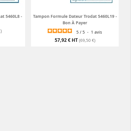
at 5460L8 -
Tampon Formule Dateur Trodat 5460L19 -
Bon À Payer
)
5
/
5
-
1
avis
Prix
57,92 € HT
(69,50 €)