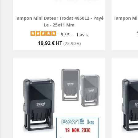
Tampon Mini Dateur Trodat 4850L2 - Payé
Tampon Mini
Le - 25x11 Mm
5
/
5
-
1
avis
Prix
19,92 € HT
(23,90 €)