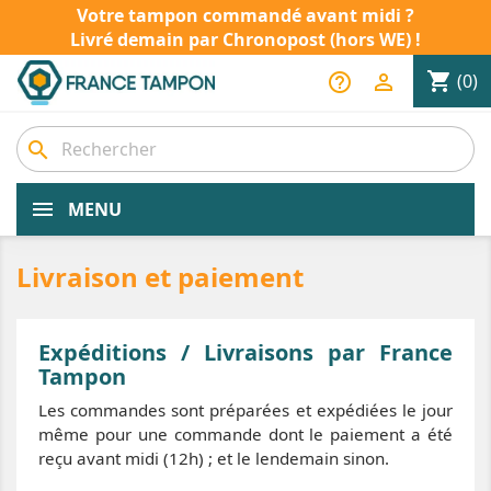
Votre tampon commandé avant midi ?
Livré demain par Chronopost (hors WE) !
shopping_cart
help_outline

(0)
search
MENU
Livraison et paiement
Expéditions / Livraisons par France
Tampon
Les commandes sont préparées et expédiées le jour
même pour une commande dont le paiement a été
reçu avant midi (12h) ; et le lendemain sinon.