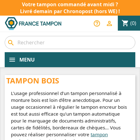
Votre tampon commandé avant midi ?
Livré demain par Chronopost (hors WE) !
shopping_cart
help_outline

(0)
search
MENU
TAMPON BOIS
L’usage professionnel d’un tampon personnalisé à
monture bois est loin d’être anecdotique. Pour un
usage occasionnel à régulier le tampon encreur bois
est tout aussi efficace qu’un tampon automatique
pour le marquage de documents administratifs,
cartes de fidélités, bordereaux de chèques… Vous
pouvez réaliser personnaliser votre
tampon