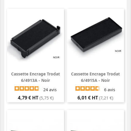
Cassette Encrage Trodat
Cassette Encrage Trodat
6/4913A - Noir
6/4915A - Noir
24
avis
6
avis
Prix
Prix
4,79 € HT
6,01 € HT
(5,75 €)
(7,21 €)