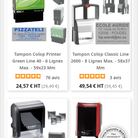
Tampon Colop Printer
Tampon Colop Classic Line
Green Line 40 - 6 Lignes
2600 - 8 Lignes Max. - 58x37
Max. - 59x23 Mm
Mm
76
avis
3
avis
Prix
Prix
24,57 € HT
49,54 € HT
(29,49 €)
(59,45 €)