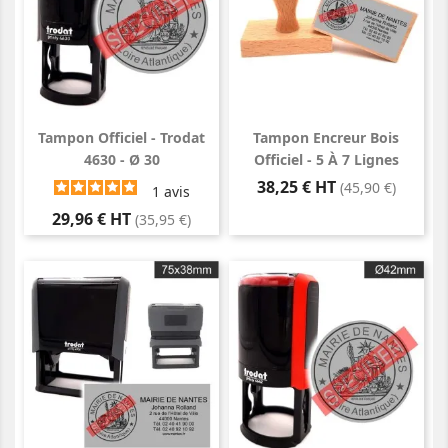
Tampon Officiel - Trodat
Tampon Encreur Bois
4630 - Ø 30
Officiel - 5 À 7 Lignes
Prix
38,25 € HT
(45,90 €)
1
avis
Prix
29,96 € HT
(35,95 €)