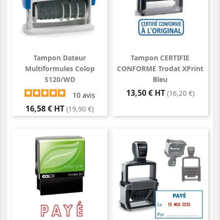
Tampon Dateur
Tampon CERTIFIE
Multiformules Colop
CONFORME Trodat XPrint
S120/WD
Bleu
Prix
13,50 € HT
(16,20 €)
10
avis
Prix
16,58 € HT
(19,90 €)