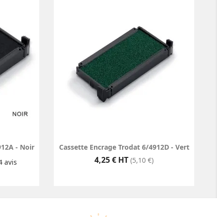
12A - Noir
Cassette Encrage Trodat 6/4912D - Vert
Prix
4,25 € HT
(5,10 €)
4
avis