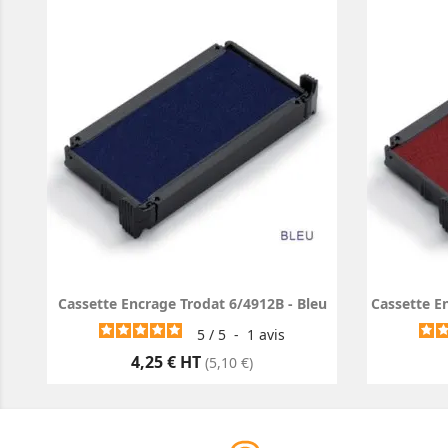
Cassette Encrage Trodat 6/4912B - Bleu
Cassette E
5
/
5
-
1
avis
Prix
4,25 € HT
(5,10 €)