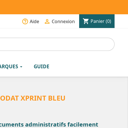
shopping_cart
help_outline

Panier
(0)
Aide
Connexion
ARQUES
GUIDE
RODAT XPRINT BLEU
cuments administratifs facilement