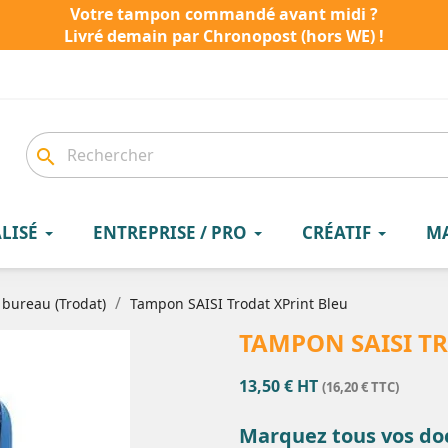
Votre tampon commandé avant midi ?
Livré demain par Chronopost (hors WE) !
search
LISÉ
ENTREPRISE / PRO
CRÉATIF
M
bureau (Trodat)
Tampon SAISI Trodat XPrint Bleu
TAMPON SAISI T
13,50 € HT
(16,20 € TTC)
Marquez tous vos do