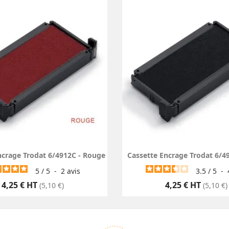
ncrage Trodat 6/4912C - Rouge
Cassette Encrage Trodat 6/49
5
/
5
-
2
avis
3.5
/
5
-
Prix
Prix
4,25 € HT
4,25 € HT
(5,10 €)
(5,10 €)