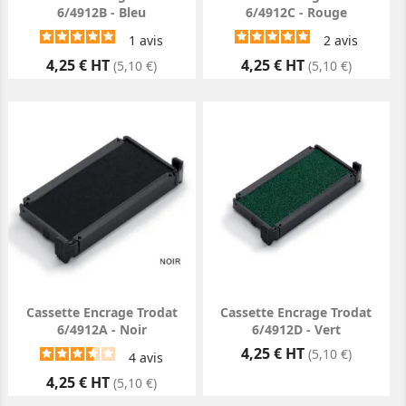
6/4912B - Bleu
6/4912C - Rouge
1
avis
2
avis
Prix
Prix
4,25 € HT
4,25 € HT
(5,10 €)
(5,10 €)
Cassette Encrage Trodat
Cassette Encrage Trodat
6/4912A - Noir
6/4912D - Vert
Prix
4,25 € HT
(5,10 €)
4
avis
Prix
4,25 € HT
(5,10 €)