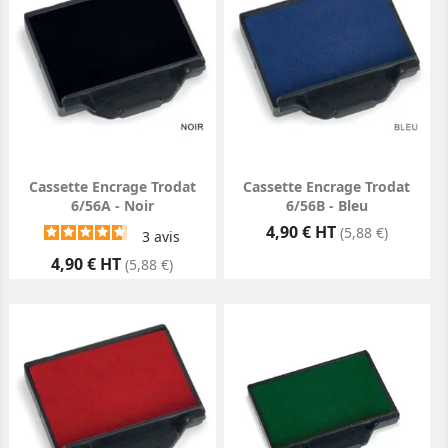
Cassette Encrage Trodat
Cassette Encrage Trodat
6/56A - Noir
6/56B - Bleu
Prix
4,90 € HT
(5,88 €)
3
avis
Prix
4,90 € HT
(5,88 €)