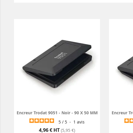
Encreur Trodat 9051 - Noir - 90 X 50 MM
Encreur Tr
5
/
5
-
1
avis
Prix
4,96 € HT
(5,95 €)