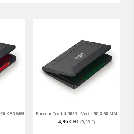
- 90 X 50 MM
Encreur Trodat 9051 - Vert - 90 X 50 MM
Prix
4,96 € HT
(5,95 €)