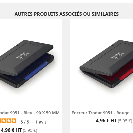
AUTRES PRODUITS ASSOCIÉS OU SIMILAIRES
odat 9051 - Bleu - 90 X 50 MM
Encreur Trodat 9051 - Rouge 
Prix
4,96 € HT
(5,95 €)
5
/
5
-
1
avis
Prix
4,96 € HT
(5,95 €)