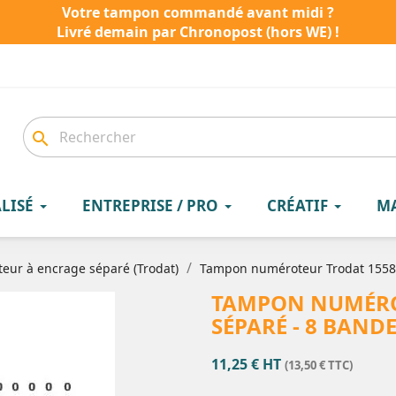
Votre tampon commandé avant midi ?
Livré demain par Chronopost (hors WE) !
search
LISÉ
ENTREPRISE / PRO
CRÉATIF
M
eur à encrage séparé (Trodat)
Tampon numéroteur Trodat 1558
TAMPON NUMÉRO
SÉPARÉ - 8 BAND
11,25 € HT
(13,50 € TTC)