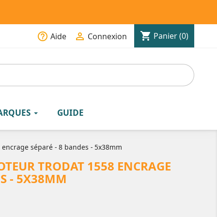
shopping_cart
help_outline

Panier
(0)
Aide
Connexion
ARQUES
GUIDE
 encrage séparé - 8 bandes - 5x38mm
TEUR TRODAT 1558 ENCRAGE
ES - 5X38MM