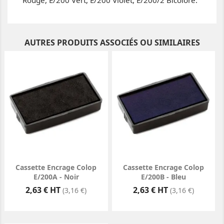
Rouge, E/200 Vert, E/200 Violet, E/200/2 Bicolore.
AUTRES PRODUITS ASSOCIÉS OU SIMILAIRES
Cassette Encrage Colop
Cassette Encrage Colop
E/200A - Noir
E/200B - Bleu
Prix
Prix
2,63 € HT
2,63 € HT
(3,16 €)
(3,16 €)