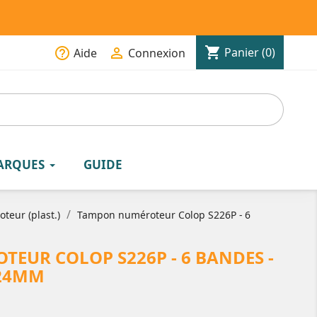
shopping_cart
help_outline

Panier
(0)
Aide
Connexion
ARQUES
GUIDE
teur (plast.)
Tampon numéroteur Colop S226P - 6
EUR COLOP S226P - 6 BANDES -
X24MM