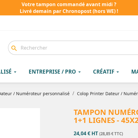
Votre tampon commandé avant midi ?
Livré demain par Chronopost (hors WE) !
search
LISÉ
ENTREPRISE / PRO
CRÉATIF
M
ateur / Numéroteur personnalisé
Colop Printer Dateur / Numéro
TAMPON NUMÉROT
1+1 LIGNES - 45
24,04 € HT
(28,85 € TTC)