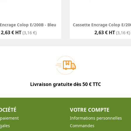
Encrage Colop E/200B - Bleu
Cassette Encrage Colop E/20
Prix
Prix
2,63 € HT
2,63 € HT
(3,16 €)
(3,16 €)
Livraison gratuite dès 50 € TTC
OCIÉTÉ
VOTRE COMPTE
t paiement
Informations personnelles
gales
Commandes