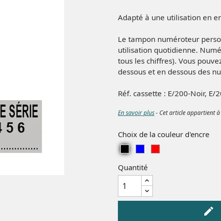
Adapté à une utilisation en e
Le tampon numéroteur person
utilisation quotidienne. Nu
tous les chiffres). Vous pouve
dessous et en dessous des n
Réf. cassette : E/200-Noir, E
En savoir plus
- Cet article appartient à
Choix de la couleur d'encre
N
B
R
o
l
o
Quantité
i
e
u
r
u
g
e
edit