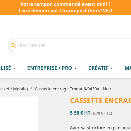
Votre tampon commandé avant midi ?
Livré demain par Chronopost (hors WE) !
search
LISÉ
ENTREPRISE / PRO
CRÉATIF
M
ocket / Mobile)
Cassette encrage Trodat 6/9430A - Noir
CASSETTE ENCRAG
5,58 € HT
(6,70 € TTC)
Avec sa structure en plastique