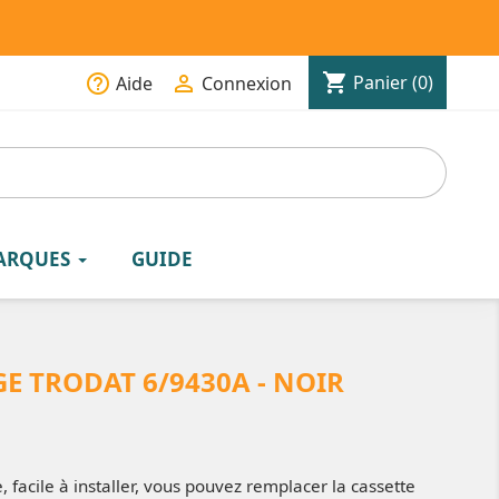
shopping_cart
help_outline

Panier
(0)
Aide
Connexion
ARQUES
GUIDE
E TRODAT 6/9430A - NOIR
, facile à installer, vous pouvez remplacer la cassette