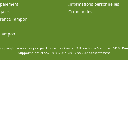
t paiement
Informations personnelles
gales
Commandes
France Tampon
e Tampon
 Copyright France Tampon par Empreinte Océane - 2 B rue Edmé Mariotte - 44160 Po
Support client et SAV :
0 805 037 570
-
Choix de consentement