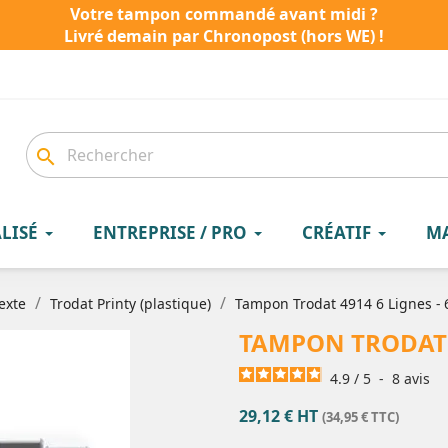
Votre tampon commandé avant midi ?
Livré demain par Chronopost (hors WE) !
search
LISÉ
ENTREPRISE / PRO
CRÉATIF
M
exte
Trodat Printy (plastique)
Tampon Trodat 4914 6 Lignes - 
TAMPON TRODAT 4
4.9
/
5
-
8
avis
29,12 € HT
(34,95 € TTC)