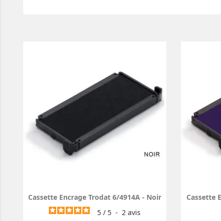
Cassette Encrage Trodat 6/4914A - Noir
Cassette 
5
/
5
-
2
avis