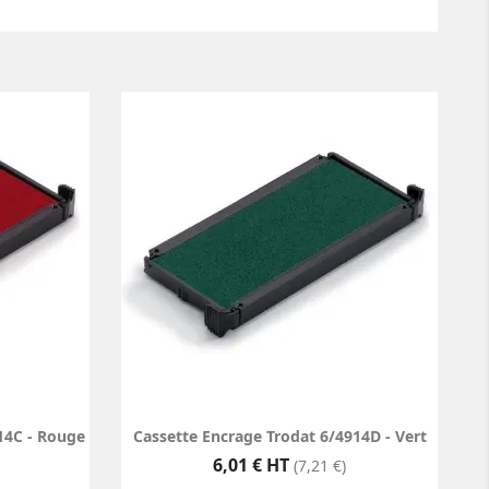
14C - Rouge
Cassette Encrage Trodat 6/4914D - Vert
Prix
6,01 € HT
(7,21 €)