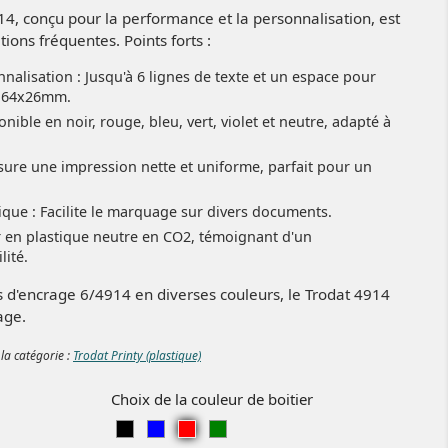
4, conçu pour la performance et la personnalisation, est
tions fréquentes. Points forts :
nalisation : Jusqu'à 6 lignes de texte et un espace pour
e 64x26mm.
nible en noir, rouge, bleu, vert, violet et neutre, adapté à
ure une impression nette et uniforme, parfait pour un
ique : Facilite le marquage sur divers documents.
er en plastique neutre en CO2, témoignant d'un
ité.
s d'encrage 6/4914 en diverses couleurs, le Trodat 4914
sage.
 la catégorie :
Trodat Printy (plastique)
Choix de la couleur de boitier
Noir
Bleu
Rouge
Vert