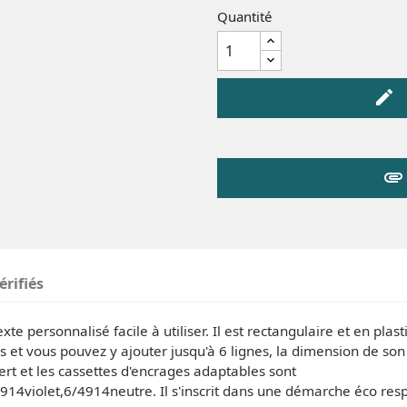
Quantité
edit
attachment
érifiés
e personnalisé facile à utiliser. Il est rectangulaire et en plas
ns et vous pouvez y ajouter jusqu'à 6 lignes, la dimension de s
vert et les cassettes d'encrages adaptables sont
14violet,6/4914neutre. Il s'inscrit dans une démarche éco res