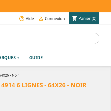
shopping_cart
help_outline

Panier
(0)
Aide
Connexion
ARQUES
GUIDE
64X26 - Noir
914 6 LIGNES - 64X26 - NOIR