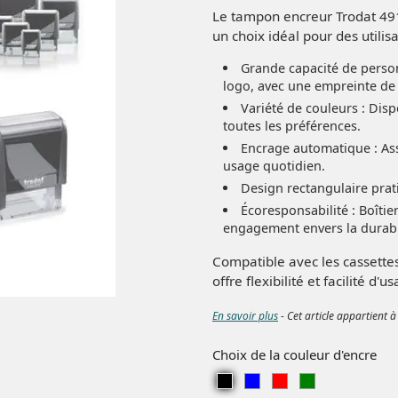
Le tampon encreur Trodat 491
un choix idéal pour des utilisa
Grande capacité de person
logo, avec une empreinte d
Variété de couleurs : Dispo
toutes les préférences.
Encrage automatique : Ass
usage quotidien.
Design rectangulaire prat
Écoresponsabilité : Boîti
engagement envers la durabil
Compatible avec les cassette
offre flexibilité et facilité d'u
En savoir plus
- Cet article appartient à
Choix de la couleur d'encre
Noir
Bleu
Rouge
Vert