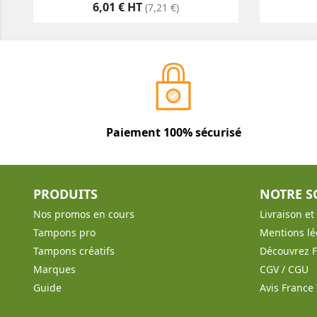
Prix
6,01 € HT
(7,21 €)
Paiement 100% sécurisé
PRODUITS
NOTRE S
Nos promos en cours
Livraison e
Tampons pro
Mentions lé
Tampons créatifs
Découvrez 
Marques
CGV / CGU
Guide
Avis Franc