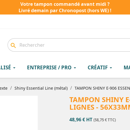
Votre tampon commandé avant midi ?
Livré demain par Chronopost (hors WE) !
search
LISÉ
ENTREPRISE / PRO
CRÉATIF
M
exte
Shiny Essential Line (métal)
TAMPON SHINY E-906 ESSENT
TAMPON SHINY E-
LIGNES - 56X33
48,96 € HT
(58,75 € TTC)