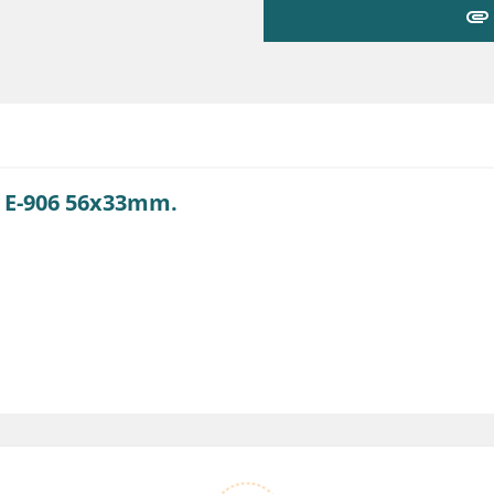
attachment
y E-906 56x33mm.