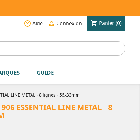
shopping_cart
help_outline

Panier
(0)
Aide
Connexion
ARQUES
GUIDE
IAL LINE METAL - 8 lignes - 56x33mm
906 ESSENTIAL LINE METAL - 8
MM