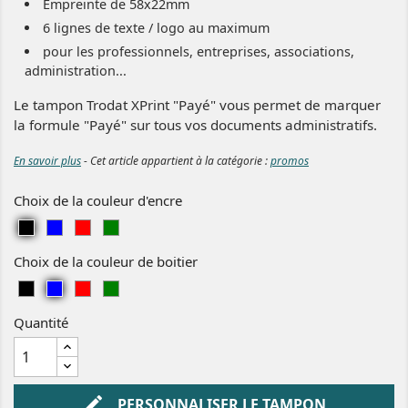
Empreinte de 58x22mm
6 lignes de texte / logo au maximum
pour les professionnels, entreprises, associations,
administration...
Le tampon Trodat XPrint "Payé" vous permet de marquer
la formule "Payé" sur tous vos documents administratifs.
En savoir plus
- Cet article appartient à la catégorie :
promos
Choix de la couleur d'encre
Noir
Bleu
Rouge
Vert
Choix de la couleur de boitier
Noir
Bleu
Rouge
Vert
Quantité
edit
PERSONNALISER LE TAMPON