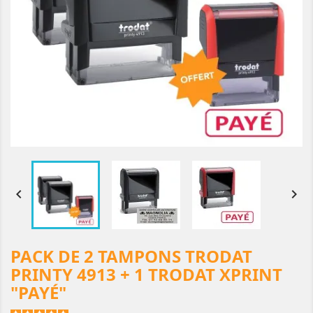


PACK DE 2 TAMPONS TRODAT
PRINTY 4913 + 1 TRODAT XPRINT
"PAYÉ"