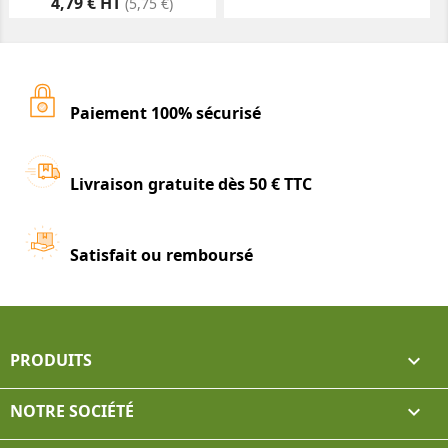
Prix
4,79 € HT
(5,75 €)
Paiement 100% sécurisé
Livraison gratuite dès 50 € TTC
Satisfait ou remboursé
PRODUITS

NOTRE SOCIÉTÉ
