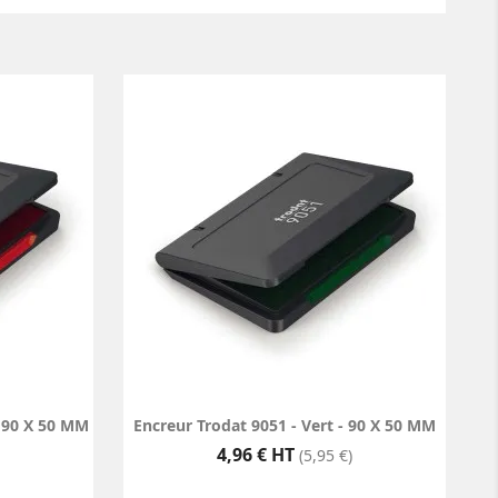
- 90 X 50 MM
Encreur Trodat 9051 - Vert - 90 X 50 MM
Prix
4,96 € HT
(5,95 €)