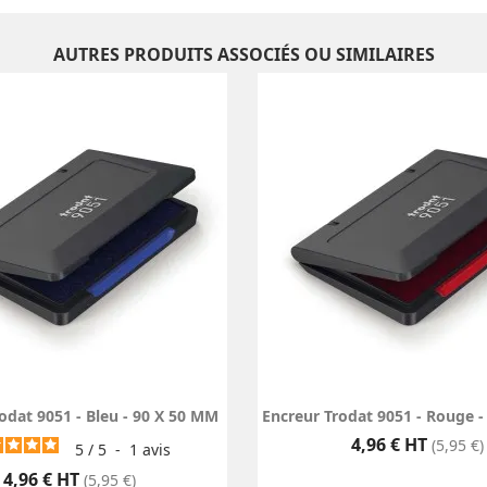
AUTRES PRODUITS ASSOCIÉS OU SIMILAIRES
odat 9051 - Bleu - 90 X 50 MM
Encreur Trodat 9051 - Rouge 
Prix
4,96 € HT
(5,95 €)
5
/
5
-
1
avis
Prix
4,96 € HT
(5,95 €)