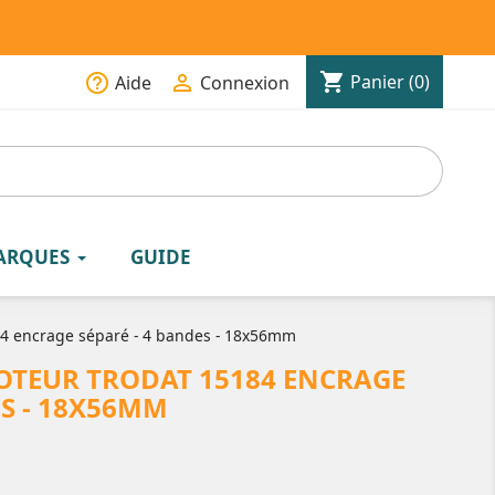
shopping_cart
help_outline

Panier
(0)
Aide
Connexion
ARQUES
GUIDE
4 encrage séparé - 4 bandes - 18x56mm
TEUR TRODAT 15184 ENCRAGE
ES - 18X56MM