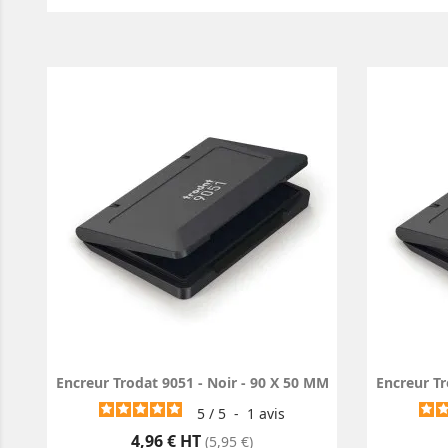
Encreur Trodat 9051 - Noir - 90 X 50 MM
Encreur Tr
5
/
5
-
1
avis
Prix
4,96 € HT
(5,95 €)