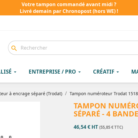
Votre tampon commandé avant midi ?
Livré demain par Chronopost (hors WE) !
search
LISÉ
ENTREPRISE / PRO
CRÉATIF
M
eur à encrage séparé (Trodat)
Tampon numéroteur Trodat 1518
TAMPON NUMÉRO
SÉPARÉ - 4 BAND
46,54 € HT
(55,85 € TTC)