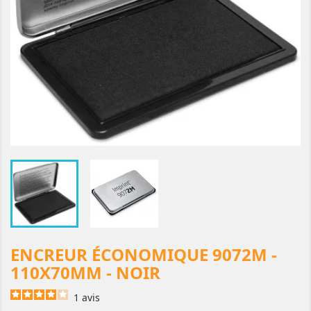
ENCREUR ÉCONOMIQUE 9072M -
110X70MM - NOIR
1
avis