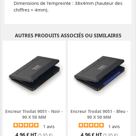
Dimensions de l'empreinte : 38x4mm (hauteur des
chiffres = 4mm).
AUTRES PRODUITS ASSOCIÉS OU SIMILAIRES
Encreur Trodat 9051 - Noir -
Encreur Trodat 9051 - Bleu -
90 X 50 MM
90 X 50 MM
1
avis
1
avis
Prix
Prix
4,96 € HT
4,96 € HT
(5,95 €)
(5,95 €)