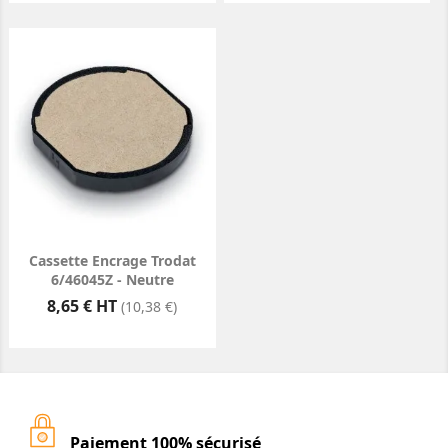
Cassette Encrage Trodat
6/46045Z - Neutre
Prix
8,65 € HT
(10,38 €)
Paiement 100% sécurisé