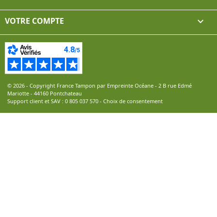
VOTRE COMPTE

© 2026 - Copyright France Tampon par Empreinte Océane - 2 B rue Edmé
Mariotte - 44160 Pontchateau
Support client et SAV :
0 805 037 570
-
Choix de consentement