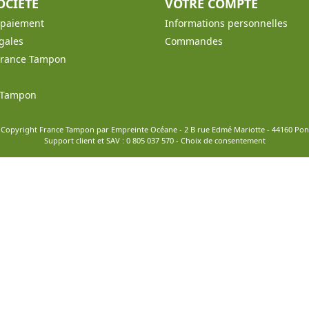
OCIÉTÉ
VOTRE COMPTE
t paiement
Informations personnelles
gales
Commandes
France Tampon
e Tampon
 Copyright France Tampon par Empreinte Océane - 2 B rue Edmé Mariotte - 44160 Po
Support client et SAV :
0 805 037 570
-
Choix de consentement