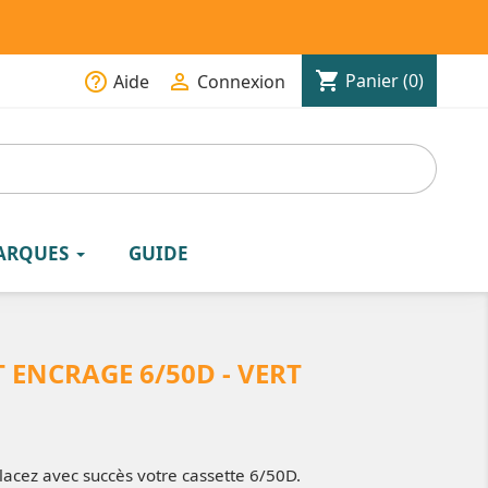
shopping_cart
help_outline

Panier
(0)
Aide
Connexion
ARQUES
GUIDE
 ENCRAGE 6/50D - VERT
cez avec succès votre cassette 6/50D.