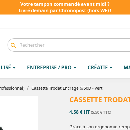
Votre tampon commandé avant midi ?
Livré demain par Chronopost (hors WE) !
search
LISÉ
ENTREPRISE / PRO
CRÉATIF
M
rofessionnal)
Cassette Trodat Encrage 6/50D - Vert
CASSETTE TRODAT
4,58 € HT
(5,50 € TTC)
Grâce à son ergonomie rempla