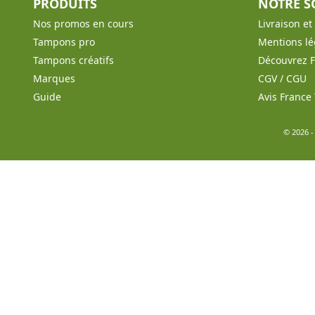
PRODUITS
NOTRE S
Nos promos en cours
Livraison e
Tampons pro
Mentions lé
Tampons créatifs
Découvrez 
Marques
CGV / CGU
Guide
Avis Franc
© 2026 -