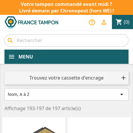
Votre tampon commandé avant midi ?
Livré demain par Chronopost (hors WE) !
shopping_cart
help_outline

(0)
search
MENU
Trouvez votre cassette d'encrage

Nom, A à Z
Affichage 193-197 de 197 article(s)