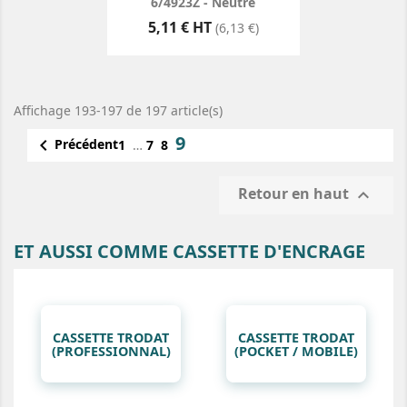
6/4923Z - Neutre
Prix
5,11 € HT
(6,13 €)
Affichage 193-197 de 197 article(s)
9

Précédent
1
…
7
8
Retour en haut

ET AUSSI COMME CASSETTE D'ENCRAGE
CASSETTE TRODAT
CASSETTE TRODAT
(PROFESSIONNAL)
(POCKET / MOBILE)