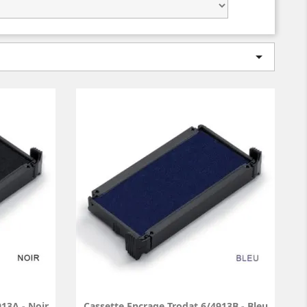

13A - Noir
Cassette Encrage Trodat 6/4913B - Bleu