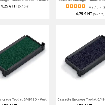
Prix
4,25 € HT
(5,10 €)
4.9
/
5
-
Prix
4,79 € HT
(5,75 €)
Encrage Trodat 6/4913D - Vert
Cassette Encrage Trodat 6/491