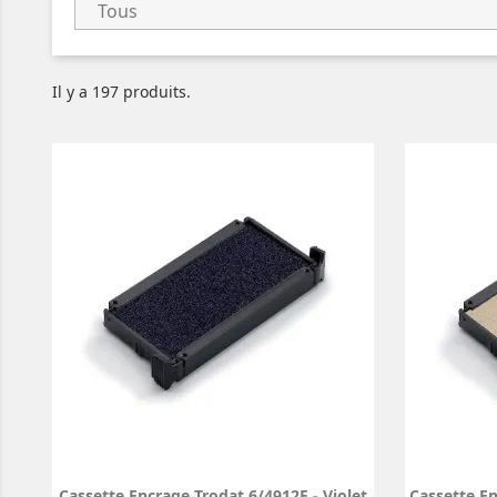
Il y a 197 produits.
Cassette Encrage Trodat 6/4912E - Violet
Cassette En