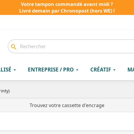
Votre tampon commandé avant midi ?
Livré demain par Chronopost (hors WE) !
search
LISÉ
ENTREPRISE / PRO
CRÉATIF
M
inty)
Trouvez votre cassette d'encrage