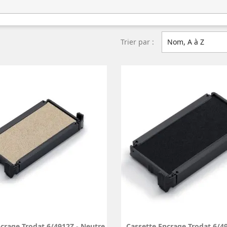
Trier par :
Nom, A à Z
crage Trodat 6/4912Z - Neutre
Cassette Encrage Trodat 6/49