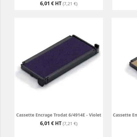
Prix
6,01 € HT
(7,21 €)
Cassette Encrage Trodat 6/4914E - Violet
Cassette En
Prix
6,01 € HT
(7,21 €)