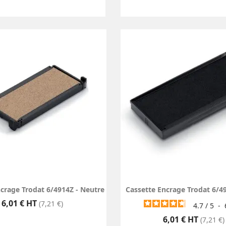
crage Trodat 6/4914Z - Neutre
Cassette Encrage Trodat 6/49
Prix
6,01 € HT
(7,21 €)
4.7
/
5
-
Prix
6,01 € HT
(7,21 €)