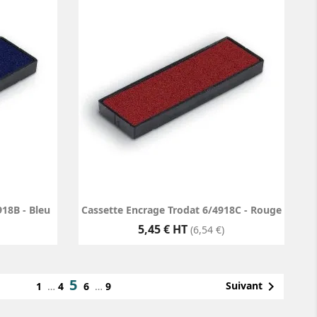
18B - Bleu
Cassette Encrage Trodat 6/4918C - Rouge
Prix
5,45 € HT
(6,54 €)
5

Suivant
1
…
4
6
…
9