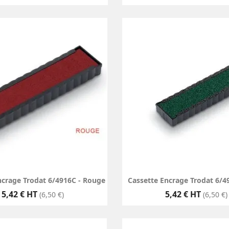
ncrage Trodat 6/4916C - Rouge
Cassette Encrage Trodat 6/49
Prix
Prix
5,42 € HT
5,42 € HT
(6,50 €)
(6,50 €)