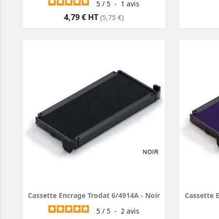
5
/
5
-
1
avis
Prix
4,79 € HT
(5,75 €)
Cassette Encrage Trodat 6/4914A - Noir
Cassette 
5
/
5
-
2
avis