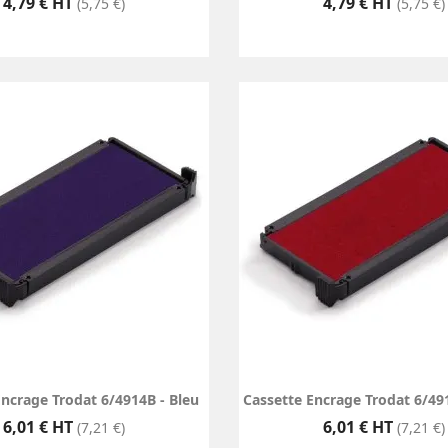
Prix
Prix
4,79 € HT
4,79 € HT
(5,75 €)
(5,75 €)
Encrage Trodat 6/4914B - Bleu
Cassette Encrage Trodat 6/49
Prix
Prix
6,01 € HT
6,01 € HT
(7,21 €)
(7,21 €)