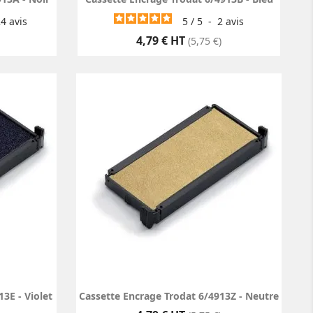
24
avis
5
/
5
-
2
avis
Prix
4,79 € HT
(5,75 €)
3E - Violet
Cassette Encrage Trodat 6/4913Z - Neutre