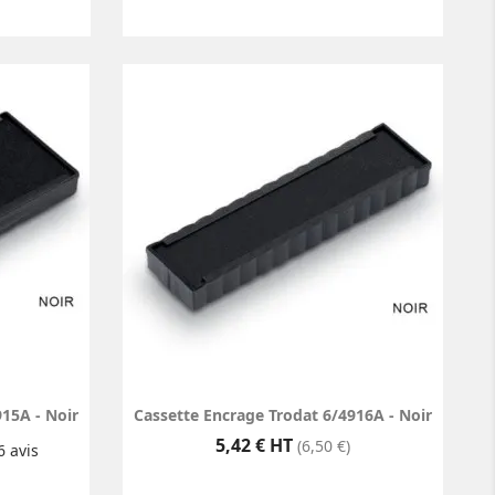
15A - Noir
Cassette Encrage Trodat 6/4916A - Noir
Prix
5,42 € HT
(6,50 €)
6
avis