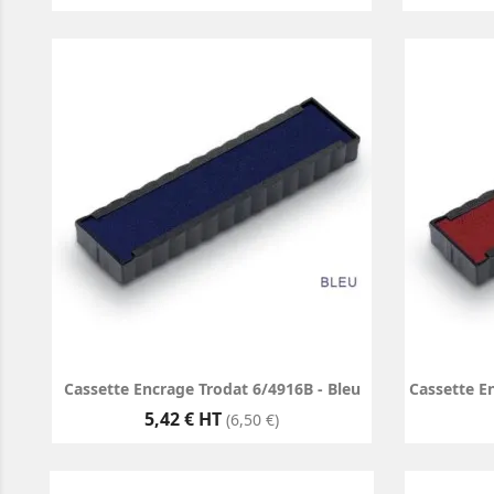
Cassette Encrage Trodat 6/4916B - Bleu
Cassette E
Prix
5,42 € HT
(6,50 €)