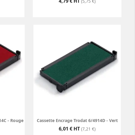
Prix
4,79 € HT
(5,75 €)
14C - Rouge
Cassette Encrage Trodat 6/4914D - Vert
Prix
6,01 € HT
(7,21 €)