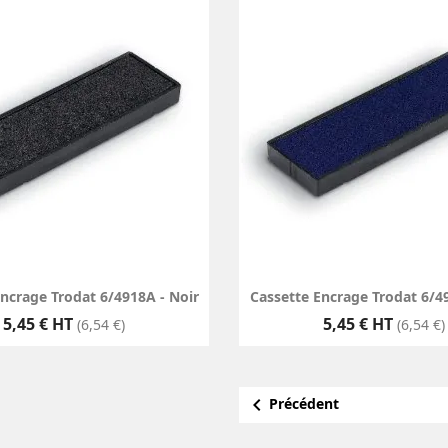
Encrage Trodat 6/4918A - Noir
Cassette Encrage Trodat 6/49
Prix
Prix
5,45 € HT
5,45 € HT
(6,54 €)
(6,54 €)

Précédent