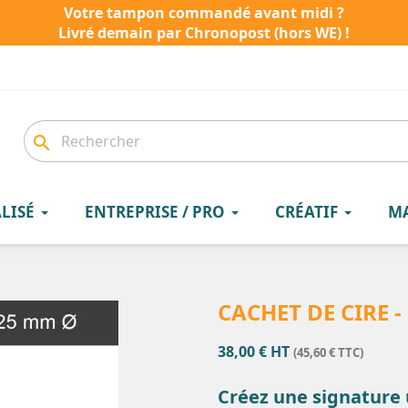
Votre tampon commandé avant midi ?
Livré demain par Chronopost (hors WE) !
search
LISÉ
ENTREPRISE / PRO
CRÉATIF
M
CACHET DE CIRE -
38,00 € HT
(45,60 € TTC)
Créez une signature 