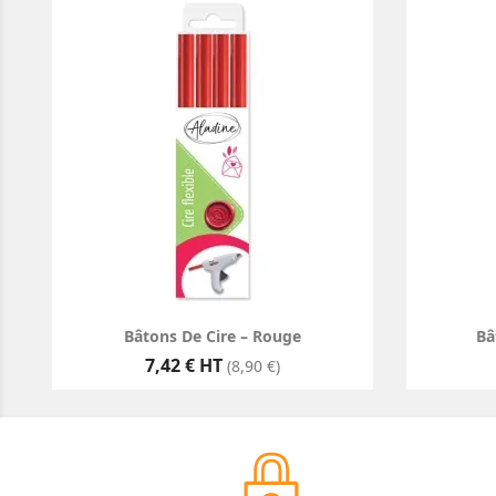
Bâtons De Cire – Rouge
Bâ
Prix
7,42 € HT
(8,90 €)