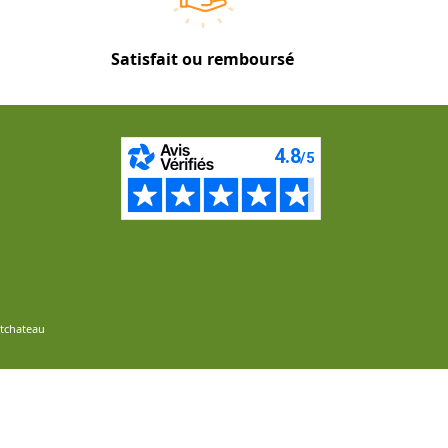
Satisfait ou remboursé
ntchateau