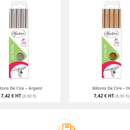
tons De Cire – Argent
Bâtons De Cire – O
Prix
Prix
7,42 € HT
7,42 € HT
(8,90 €)
(8,90 €)