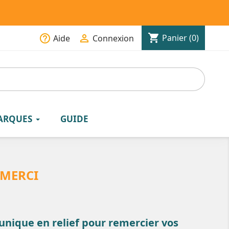
shopping_cart
help_outline

Panier
(0)
Aide
Connexion
ARQUES
GUIDE
 MERCI
unique en relief pour remercier vos