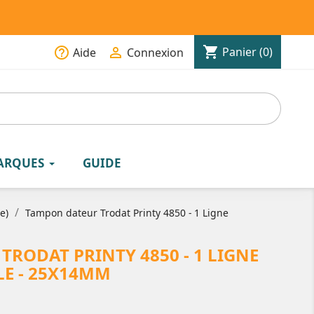
shopping_cart
help_outline

Panier
(0)
Aide
Connexion
ARQUES
GUIDE
e)
Tampon dateur Trodat Printy 4850 - 1 Ligne
RODAT PRINTY 4850 - 1 LIGNE
E - 25X14MM