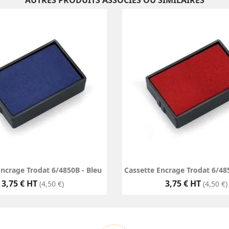
AUTRES PRODUITS ASSOCIÉS OU SIMILAIRES
Encrage Trodat 6/4850B - Bleu
Cassette Encrage Trodat 6/48
Prix
Prix
3,75 € HT
3,75 € HT
(4,50 €)
(4,50 €)