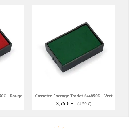
50C - Rouge
Cassette Encrage Trodat 6/4850D - Vert
Prix
3,75 € HT
(4,50 €)