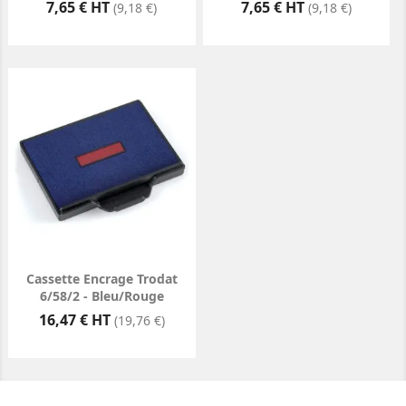
Prix
Prix
7,65 € HT
7,65 € HT
(9,18 €)
(9,18 €)
Cassette Encrage Trodat
6/58/2 - Bleu/Rouge
Prix
16,47 € HT
(19,76 €)