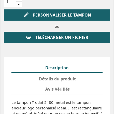
edit
PERSONNALISER LE TAMPON
ou
attachment
TÉLÉCHARGER UN FICHIER
Description
Détails du produit
Avis Vérifiés
Le tampon Trodat 5480 métal est le tampon
encreur logo personalisé idéal. Il est rectangulaire
et en métal, idéal pour un usage bureau intensif, à