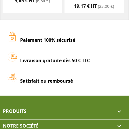
Prix
5,45 € HT
(6,54 €)
Prix
19,17 € HT
(23,00 €)
Paiement 100% sécurisé
Livraison gratuite dès 50 € TTC
Satisfait ou remboursé
PRODUITS

NOTRE SOCIÉTÉ
