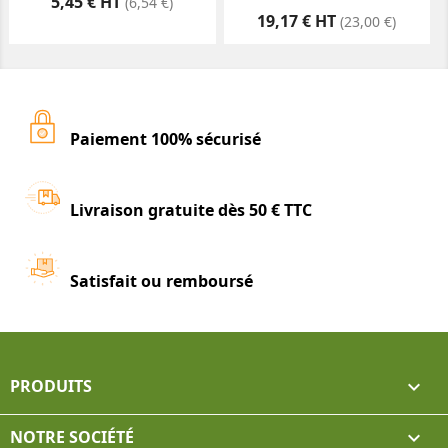
Prix
5,45 € HT
(6,54 €)
Prix
19,17 € HT
(23,00 €)
Paiement 100% sécurisé
Livraison gratuite dès 50 € TTC
Satisfait ou remboursé
PRODUITS

NOTRE SOCIÉTÉ
