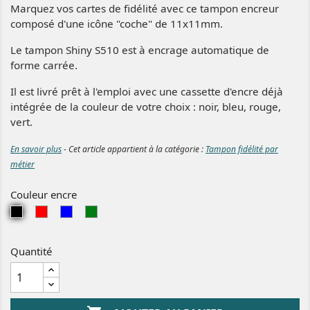
Marquez vos cartes de fidélité avec ce tampon encreur
composé d'une icône "coche" de 11x11mm.
Le tampon Shiny S510 est à encrage automatique de
forme carrée.
Il est livré prêt à l'emploi avec une cassette d'encre déjà
intégrée de la couleur de votre choix : noir, bleu, rouge,
vert.
En savoir plus
- Cet article appartient à la catégorie :
Tampon fidélité par
métier
Couleur encre
N
R
B
V
o
o
l
e
i
u
e
r
Quantité
r
g
u
t
e