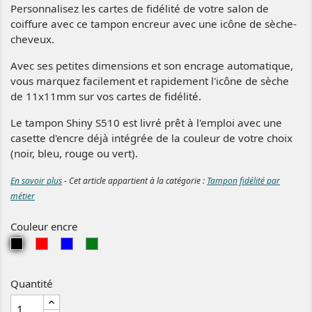
Personnalisez les cartes de fidélité de votre salon de
coiffure avec ce tampon encreur avec une icône de sèche-
cheveux.
Avec ses petites dimensions et son encrage automatique,
vous marquez facilement et rapidement l'icône de sèche
de 11x11mm sur vos cartes de fidélité.
Le tampon Shiny S510 est livré prêt à l'emploi avec une
casette d'encre déjà intégrée de la couleur de votre choix
(noir, bleu, rouge ou vert).
En savoir plus
- Cet article appartient à la catégorie :
Tampon fidélité par
métier
Couleur encre
N
R
B
V
o
o
l
e
i
u
e
r
Quantité
r
g
u
t
e