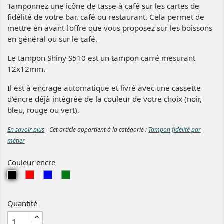
Tamponnez une icône de tasse à café sur les cartes de
fidélité de votre bar, café ou restaurant. Cela permet de
mettre en avant l'offre que vous proposez sur les boissons
en général ou sur le café.
Le tampon Shiny S510 est un tampon carré mesurant
12x12mm.
Il est à encrage automatique et livré avec une cassette
d'encre déjà intégrée de la couleur de votre choix (noir,
bleu, rouge ou vert).
En savoir plus
- Cet article appartient à la catégorie :
Tampon fidélité par
métier
Couleur encre
N
R
B
V
o
o
l
e
i
u
e
r
Quantité
r
g
u
t
e