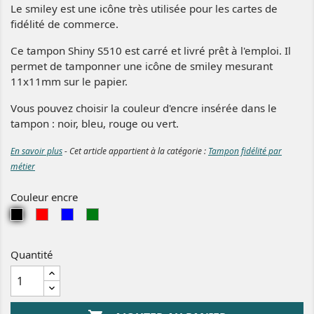
Le smiley est une icône très utilisée pour les cartes de
fidélité de commerce.
Ce tampon Shiny S510 est carré et livré prêt à l'emploi. Il
permet de tamponner une icône de smiley mesurant
11x11mm sur le papier.
Vous pouvez choisir la couleur d'encre insérée dans le
tampon : noir, bleu, rouge ou vert.
En savoir plus
- Cet article appartient à la catégorie :
Tampon fidélité par
métier
Couleur encre
N
R
B
V
o
o
l
e
i
u
e
r
Quantité
r
g
u
t
e