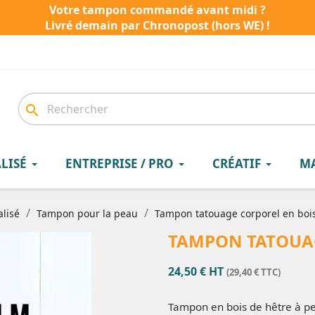
Votre tampon commandé avant midi ?
Livré demain par Chronopost (hors WE) !
search
LISÉ
ENTREPRISE / PRO
CRÉATIF
M
lisé
Tampon pour la peau
Tampon tatouage corporel en bo
TAMPON TATOUAG
24,50 € HT
(29,40 € TTC)
Tampon en bois de hêtre à per