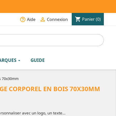
shopping_cart
help_outline

Panier
(0)
Aide
Connexion
ARQUES
GUIDE
is 70x30mm
E CORPOREL EN BOIS 70X30MM
sonnaliser avec un logo, un texte...