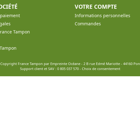
OCIÉTÉ
VOTRE COMPTE
t paiement
Informations personnelles
gales
Commandes
France Tampon
e Tampon
 Copyright France Tampon par Empreinte Océane - 2 B rue Edmé Mariotte - 44160 Po
Support client et SAV :
0 805 037 570
-
Choix de consentement