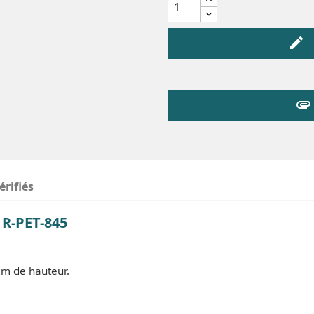
edit
attachment
érifiés
 R-PET-845
mm de hauteur.