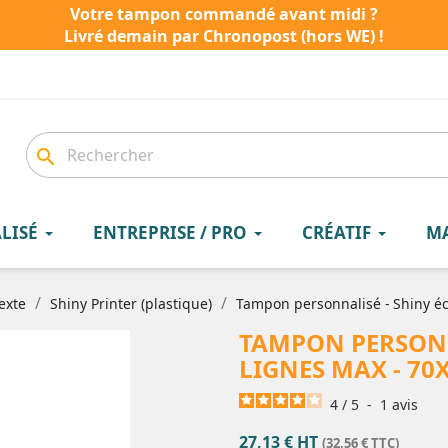
Votre tampon commandé avant midi ?
Livré demain par Chronopost (hors WE) !
search
LISÉ
ENTREPRISE / PRO
CRÉATIF
M
exte
Shiny Printer (plastique)
Tampon personnalisé - Shiny éc
TAMPON PERSONNA
LIGNES MAX - 70
4
/
5
-
1
avis
27,13 € HT
(32,56 € TTC)