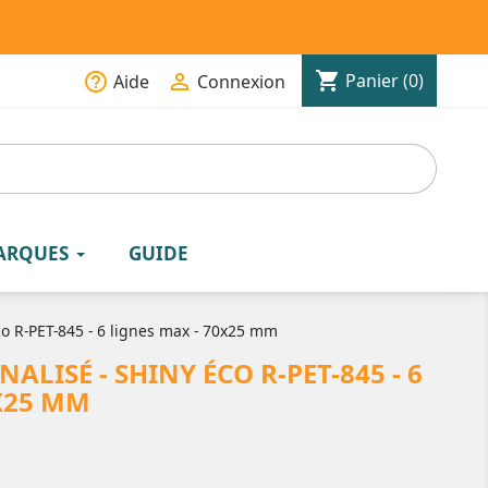
shopping_cart
help_outline

Panier
(0)
Aide
Connexion
ARQUES
GUIDE
o R-PET-845 - 6 lignes max - 70x25 mm
LISÉ - SHINY ÉCO R-PET-845 - 6
X25 MM