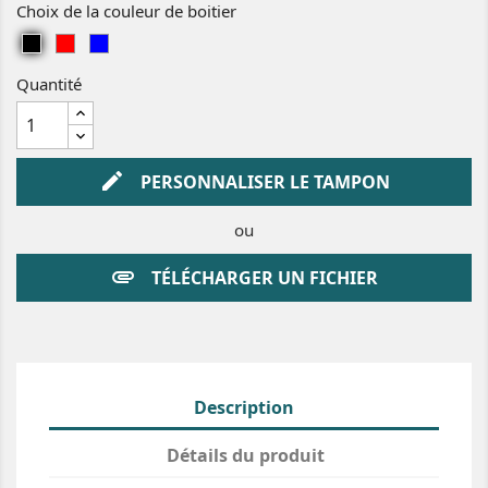
Choix de la couleur de boitier
i
e
u
r
u
g
N
R
B
e
o
o
l
Quantité
i
u
e
r
g
u
e
edit
PERSONNALISER LE TAMPON
ou
attachment
TÉLÉCHARGER UN FICHIER
Description
Détails du produit