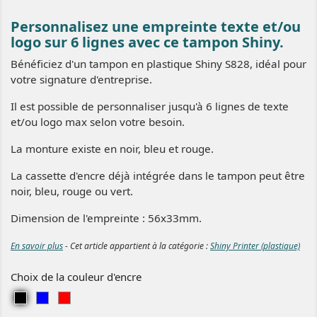
Personnalisez une empreinte texte et/ou
logo sur 6 lignes avec ce tampon Shiny.
Bénéficiez d'un tampon en plastique Shiny S828, idéal pour
votre signature d'entreprise.
Il est possible de personnaliser jusqu'à 6 lignes de texte
et/ou logo max selon votre besoin.
La monture existe en noir, bleu et rouge.
La cassette d'encre déjà intégrée dans le tampon peut être
noir, bleu, rouge ou vert.
Dimension de l'empreinte : 56x33mm.
En savoir plus
- Cet article appartient à la catégorie :
Shiny Printer (plastique)
Choix de la couleur d'encre
N
B
R
o
l
o