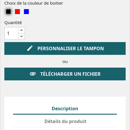
Choix de la couleur de boitier
i
e
u
r
u
g
N
R
B
e
o
o
l
Quantité
i
u
e
r
g
u
e
edit
PERSONNALISER LE TAMPON
ou
attachment
TÉLÉCHARGER UN FICHIER
Description
Détails du produit