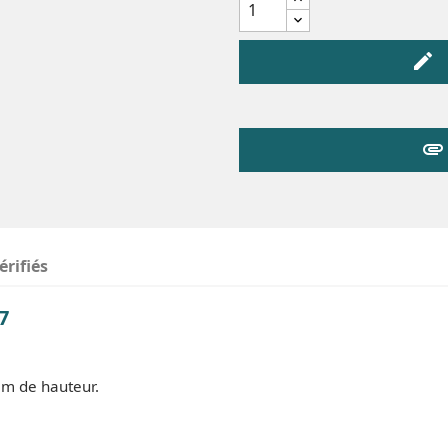
edit
attachment
érifiés
7
mm de hauteur.