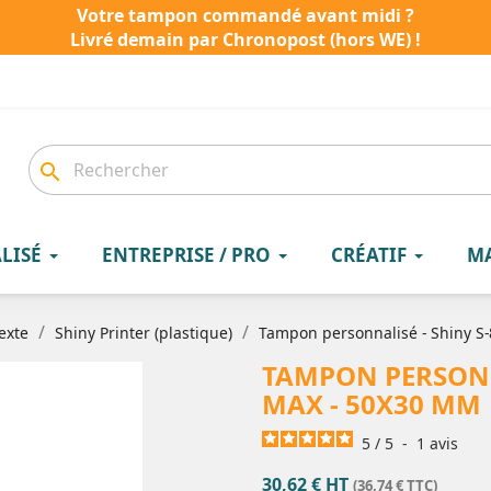
Votre tampon commandé avant midi ?
Livré demain par Chronopost (hors WE) !
search
LISÉ
ENTREPRISE / PRO
CRÉATIF
M
exte
Shiny Printer (plastique)
Tampon personnalisé - Shiny S-
TAMPON PERSONNA
MAX - 50X30 MM
5
/
5
-
1
avis
30,62 € HT
(36,74 € TTC)