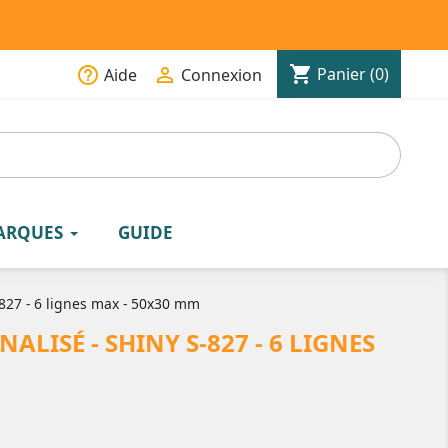
shopping_cart
help_outline

Panier
(0)
Aide
Connexion
ARQUES
GUIDE
827 - 6 lignes max - 50x30 mm
LISÉ - SHINY S-827 - 6 LIGNES