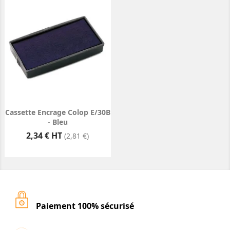
Cassette Encrage Colop E/30B
- Bleu
Prix
2,34 € HT
(2,81 €)
Paiement 100% sécurisé