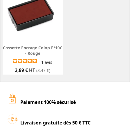
Cassette Encrage Colop E/10C
- Rouge
1
avis
Prix
2,89 € HT
(3,47 €)
Paiement 100% sécurisé
Livraison gratuite dès 50 € TTC