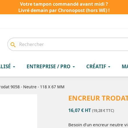
Votre tampon commandé avant midi ?
Livré demain par Chronopost (hors WE) !
search
LISÉ
ENTREPRISE / PRO
CRÉATIF
M
rodat 9058 - Neutre - 118 X 67 MM
ENCREUR TRODAT 
16,07 € HT
(19,28 € TTC)
Besoin d’un encreur neutre vid