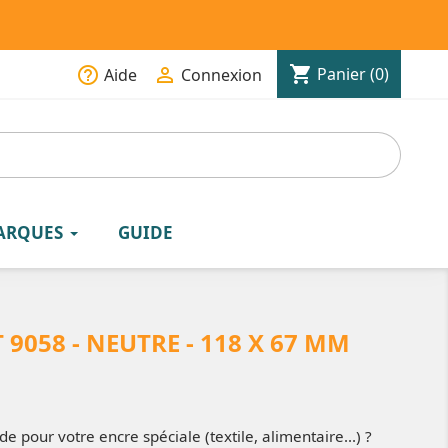
shopping_cart
help_outline

Panier
(0)
Aide
Connexion
ARQUES
GUIDE
9058 - NEUTRE - 118 X 67 MM
e pour votre encre spéciale (textile, alimentaire...) ?