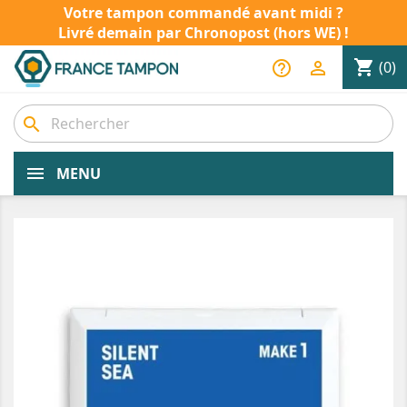
Votre tampon commandé avant midi ?
Livré demain par Chronopost (hors WE) !
shopping_cart
help_outline

(0)
search
MENU