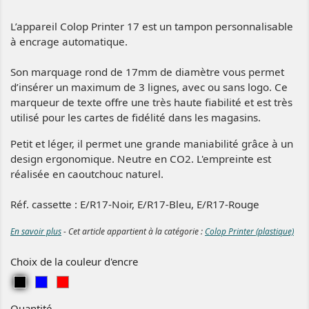
L’appareil Colop Printer 17 est un tampon personnalisable
à encrage automatique.
Son marquage rond de 17mm de diamètre vous permet
d’insérer un maximum de 3
lignes, avec ou sans logo. Ce
marqueur de texte offre une très haute fiabilité et est très
utilisé pour les cartes de fidélité dans les magasins.
Petit et léger, il permet une grande maniabilité grâce à un
design ergonomique. Neutre en CO2. L'empreinte est
réalisée en caoutchouc naturel.
Réf. cassette : E/R17-Noir, E/R17-Bleu, E/R17-Rouge
En savoir plus
- Cet article appartient à la catégorie :
Colop Printer (plastique)
Choix de la couleur d'encre
N
B
R
o
l
o
Quantité