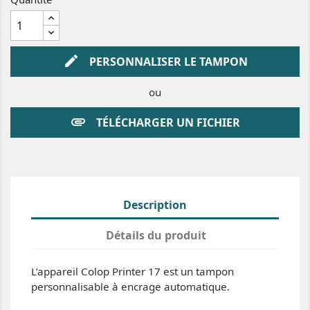
i
e
u
r
u
g
e
edit
PERSONNALISER LE TAMPON
ou
attachment
TÉLÉCHARGER UN FICHIER
Description
Détails du produit
L’appareil Colop Printer 17 est un tampon
personnalisable à encrage automatique.