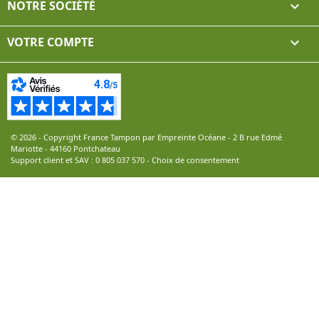
NOTRE SOCIÉTÉ

VOTRE COMPTE

© 2026 - Copyright France Tampon par Empreinte Océane - 2 B rue Edmé
Mariotte - 44160 Pontchateau
Support client et SAV :
0 805 037 570
-
Choix de consentement