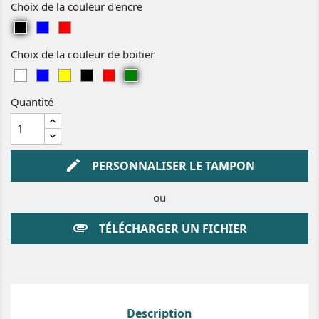
Choix de la couleur d'encre
Noir
Bleu
Rouge
Choix de la couleur de boitier
Blanc
Bleu
Jaune
Noir
Rouge
Vert
Quantité
edit
PERSONNALISER LE TAMPON
ou
attachment
TÉLÉCHARGER UN FICHIER
Description